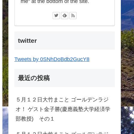
me" at the bottom of the site.
twitter
Tweets by 0SNhDoBdb2GucY8
最近の投稿
５月１２日大竹まこと ゴールデンラジ
オ！ ゲスト金子勝(慶應義塾大学経済学
部教授) その１