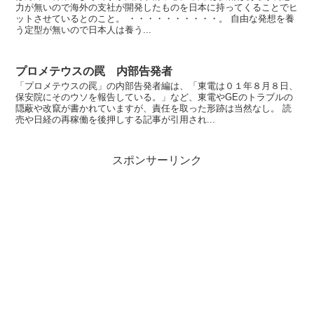
力が無いので海外の支社が開発したものを日本に持ってくることでヒ
ットさせているとのこと。 ・・・・・・・・・・。 自由な発想を養
う定型が無いので日本人は養う...
プロメテウスの罠 内部告発者
「プロメテウスの罠」の内部告発者編は、「東電は０１年８月８日、
保安院にそのウソを報告している。」など、東電やGEのトラブルの
隠蔽や改竄が書かれていますが、責任を取った形跡は当然なし。 読
売や日経の再稼働を後押しする記事が引用され...
スポンサーリンク