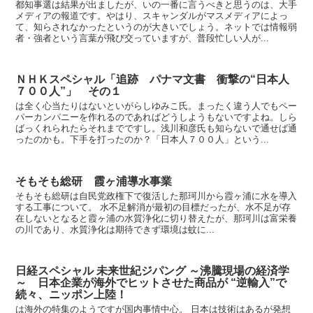
都知事選は結果が出ましたが、いの一番に言うべきと思うのは、大手
メディアの報道です。やはり、スキャンダルがマスメディアによっ
て、知らされなかったというのが大きいでしょう。ネットでは情報弱
者・強者という言葉が飛び交っていますが、普段忙しい人が...
ＮＨＫスペシャル「追跡 パナマ文書 衝撃の“日本人
７００人”」 その１
は全く心当たりはないといがらしゆみこ氏。まったく違う人でもペー
パーカンパニーを作れるのであればどうしようもないですよね。しら
ばっくれられたらそれまでですし。浅川和彦氏も知らないで通せば通
ったのかも。下手を打ったのか？「日本人７００人」という...
そもそも総研 霞ヶ浦導水事業
そもそも総研は自民党政権下で復活した那珂川から霞ヶ浦に水を導入
する工事について。 水不足解消が最初の目標だったが、水不足が存
在しないとなると霞ヶ浦の水質浄化に切り替えたが、那珂川は富栄養
の川であり、水質浄化は期待できず環境は蚊に...
日経スペシャル 未来世紀ジパング ～沸騰現場の経済学
～ 日本企業が海外でヒットさせた商品が “逆輸入”で
続々、ニッポン上陸！
は海外の特集のようですが国内事情中心。 日本は技術はあるが発想