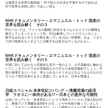
は激変する世界の最前線！ AIで犯人の出没を予測するのであれば、
AIで犯罪を未然に防いでほしい気も・・・・・。
NHKドキュメンタリー – エマニュエル・トッド 混迷の
世界を読み解く その３
EUについては、アメリカの覇権に対抗するつもりがドイツの覇権を
確立してしまったとトッド氏。EUは解体していくだろうとのこと。
数字をみればイギリスが割を食っているのは一目瞭然。まぁ、イギリ
ス内で格差をなくすように分配すれば多少はマシなのかもし...
NHKドキュメンタリー – エマニュエル・トッド 混迷の
世界を読み解く その５
中国に対してはかなり悲観的な見方一色のよう。少子高齢化に触れな
いでここまでシナリオが悲観的なのですから余程悲観的でしょう。中
国が崩壊するというが、考えられるシナリオはどのようなものなのだ
ろうか？現代日本がまさに直面していますが、日本が間違え...
日経スペシャル 未来世紀ジパング ～沸騰現場の経済
学 ラオスに一体何がある!?～日本との意外な可能性
は前にやっていた「未来世紀ジパング４周年スペシャル【池上彰が行
く、東南アジア沸騰街道900キロ!】」とやや内容が被っていました
ね。「ラオスに一体何がある!?」という標題タイトルは村上春樹さん