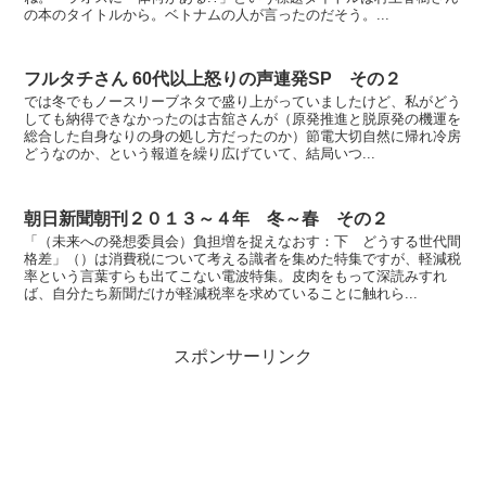
の本のタイトルから。ベトナムの人が言ったのだそう。...
フルタチさん 60代以上怒りの声連発SP その２
では冬でもノースリーブネタで盛り上がっていましたけど、私がどう
しても納得できなかったのは古舘さんが（原発推進と脱原発の機運を
総合した自身なりの身の処し方だったのか）節電大切自然に帰れ冷房
どうなのか、という報道を繰り広げていて、結局いつ...
朝日新聞朝刊２０１３～４年 冬～春 その２
「（未来への発想委員会）負担増を捉えなおす：下 どうする世代間
格差」（）は消費税について考える識者を集めた特集ですが、軽減税
率という言葉すらも出てこない電波特集。皮肉をもって深読みすれ
ば、自分たち新聞だけが軽減税率を求めていることに触れら...
スポンサーリンク