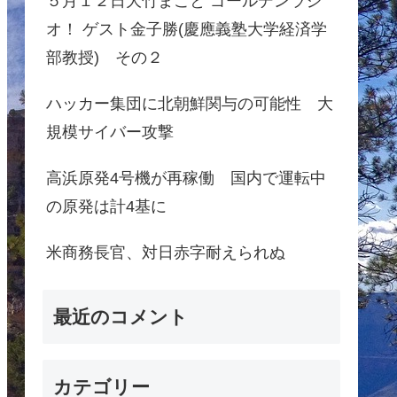
５月１２日大竹まこと ゴールデンラジ
オ！ ゲスト金子勝(慶應義塾大学経済学
部教授) その２
ハッカー集団に北朝鮮関与の可能性 大
規模サイバー攻撃
高浜原発4号機が再稼働 国内で運転中
の原発は計4基に
米商務長官、対日赤字耐えられぬ
最近のコメント
カテゴリー