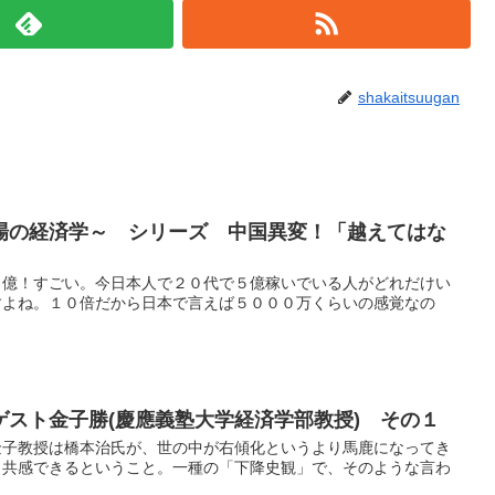
shakaitsuugan
現場の経済学～ シリーズ 中国異変！「越えてはな
５億！すごい。今日本人で２０代で５億稼いでいる人がどれだけい
すよね。１０倍だから日本で言えば５０００万くらいの感覚なの
ゲスト金子勝(慶應義塾大学経済学部教授) その１
金子教授は橋本治氏が、世の中が右傾化というより馬鹿になってき
、共感できるということ。一種の「下降史観」で、そのような言わ