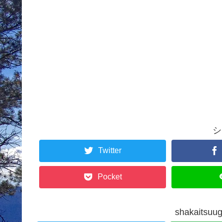
シ
Twitter
Pocket
shakait