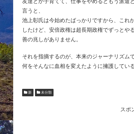
友達とか子育てて、仕事をやめるともう派遣
言うと、
池上彰氏は今始めたばっかりですから、これ
したけど、安倍政権は超長期政権でずっとや
善の兆しがありません。
それを指摘するのが、本来のジャーナリズム
何をそんなに血相を変えたように擁護してい
新
未分類
スポ