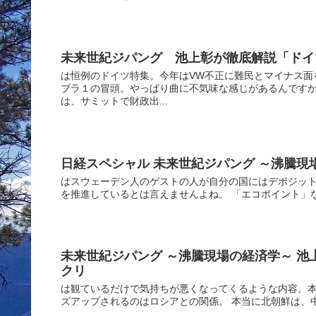
未来世紀ジパング 池上彰が徹底解説「ドイ
は恒例のドイツ特集。今年はVW不正に難民とマイナス面
ブラ１の冒頭。やっぱり曲に不気味な感じがあるんです
は、サミットで財政出...
日経スペシャル 未来世紀ジパング ～沸騰現
はスウェーデン人のゲストの人が自分の国にはデポジッ
を推進しているとは言えませんよね。 「エコポイント」な
未来世紀ジパング ～沸騰現場の経済学～ 
クリ
は観ているだけで気持ちが悪くなってくるような内容。本
ズアップされるのはロシアとの関係。 本当に北朝鮮は、中