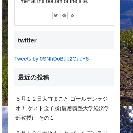
me" at the bottom of the site.
twitter
Tweets by 0SNhDoBdb2GucY8
最近の投稿
５月１２日大竹まこと ゴールデンラジ
オ！ ゲスト金子勝(慶應義塾大学経済学
部教授) その１