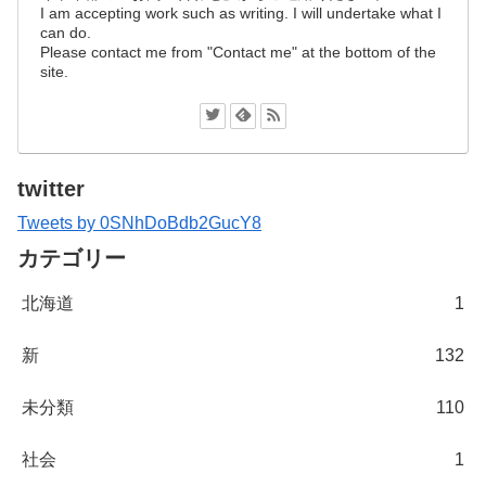
I am accepting work such as writing. I will undertake what I
can do.
Please contact me from "Contact me" at the bottom of the
site.
twitter
Tweets by 0SNhDoBdb2GucY8
カテゴリー
北海道
1
新
132
未分類
110
社会
1