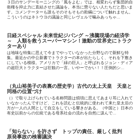
３日のサンデーモーニングの「風をよむ」では、相変わらず集団的自
衛権を抑止力に直結させた議論を。本当に懲りない人たちだと思いま
す。コメンテーターも誰もそのそもそもの欺瞞について触れません。
こういうのはネトウヨの議論と同じレヴェルで噛みあっちゃ...
日経スペシャル 未来世紀ジパング ～沸騰現場の経済学
～ 人類を救うスーパーマシン！激動の世界史にトラク
ターあり
は地味な特集に思えて今までやっていなかった分野なので新鮮な特
集。最近かの中公新書でトラクターの本が出たらしく、それを下敷き
にしている模様。アメリカで「緑の巨人」と呼ばれるジョン・ディア
の超巨大トラクターは壮観の一言。いやーでかい！！圧倒的シ...
（丸山裕美子の表裏の歴史学）古代の太上天皇 天皇と
同格の位置づけ
（）で取り上げられている名称問題は煩瑣に思えてあまり耳に入れて
いなかったんですけど、これを読むと伝統的に使われて来た皇太后の
方が一人の人間として自立をしている響きがある。（中国と）日本の
有史以前からの伝統である母系社会の流れを自然に汲んで...
「知らない」を許さず トップの責任、厳しく批判
原発事故の検審議決