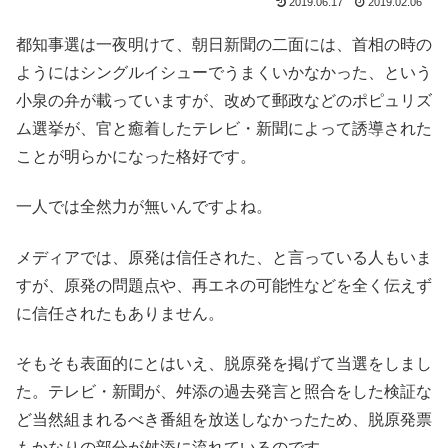
2019.06.17
2019.02.06
都知事選は一夜明けて、朝日新聞の二面には、首相の時の
ようにはシングルイシューでうまくいかなかった、という
小泉の弁が載っていますが、改めて郵政などのポピュリズ
ム選挙が、官と癒着したテレビ・新聞によって誘導された
ことが明らかになった格好です。
一人では全然力が無いんですよね。
メディアでは、原発は信任された、と言っている人もいま
すが、原発の問題点や、再エネの可能性などを全く伝えず
に信任されたもありません。
そもそも表面的にとはいえ、脱原発を掲げて当選をしまし
た。テレビ・新聞が、舛添の過去発言と照合をした検証な
ど当然組まれるべき番組を放送しなかったため、脱原発票
もかなりの部分が舛添に流れているのです。