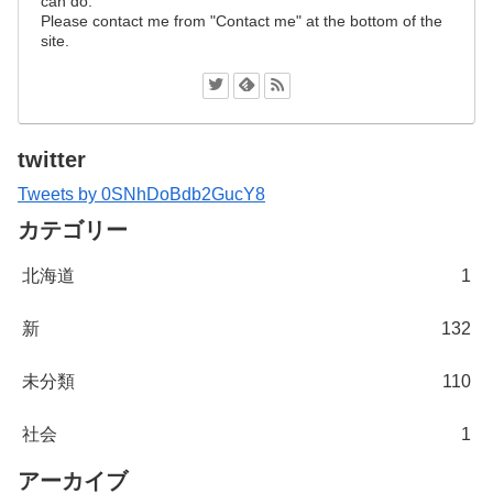
can do.
Please contact me from "Contact me" at the bottom of the
site.
twitter
Tweets by 0SNhDoBdb2GucY8
カテゴリー
北海道
1
新
132
未分類
110
社会
1
アーカイブ