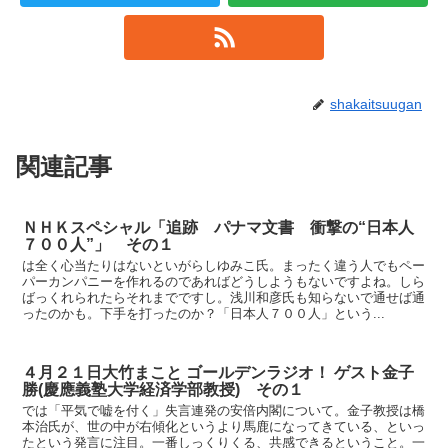
shakaitsuugan
関連記事
ＮＨＫスペシャル「追跡 パナマ文書 衝撃の“日本人
７００人”」 その１
は全く心当たりはないといがらしゆみこ氏。まったく違う人でもペー
パーカンパニーを作れるのであればどうしようもないですよね。しら
ばっくれられたらそれまでですし。浅川和彦氏も知らないで通せば通
ったのかも。下手を打ったのか？「日本人７００人」という...
４月２１日大竹まこと ゴールデンラジオ！ ゲスト金子
勝(慶應義塾大学経済学部教授) その１
では「平気で嘘を付く」失言連発の安倍内閣について。金子教授は橋
本治氏が、世の中が右傾化というより馬鹿になってきている、といっ
たという発言に注目。一番しっくりくる、共感できるということ。一