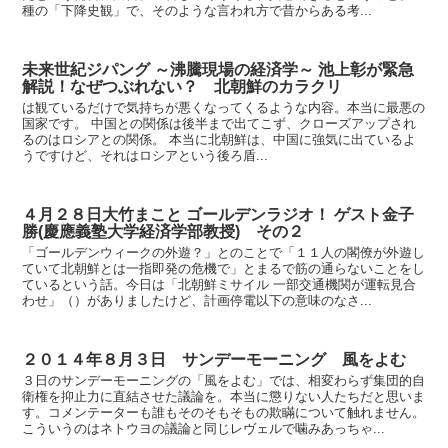
種の「下降史観」で、そのような言われ方で昔からある考...
未来世紀ジパング ～沸騰現場の経済学～ 池上彰が緊急
解説！なぜつぶれない？ 北朝鮮のカラクリ
は観ているだけで気持ちが悪くなってくるような内容。本当に最悪の
国家です。 中国との関係は後半まで出てこず、クローズアップされ
るのはロシアとの関係。 本当に北朝鮮は、中国に強気に出ているよ
うですけど、それはロシアという後ろ盾...
４月２８日大竹まこと ゴールデンラジオ！ ゲスト金子
勝(慶應義塾大学経済学部教授) その２
「ゴールデンウィークの外遊？」とのことで「１１人の閣僚が外遊し
ていて北朝鮮とは一指即発の危機で」とまるで筋の通らないことをし
ているという話。今日は「北朝鮮ミサイル 一部交通機関が運転見合
わせ」（）がありましたけど、計画停電以下の意味のなさ...
２０１４年８月３日 サンデーモーニング 風をよむ
３日のサンデーモーニングの「風をよむ」では、相変わらず集団的自
衛権を抑止力に直結させた議論を。本当に懲りない人たちだと思いま
す。コメンテーターも誰もそのそもそもの欺瞞について触れません。
こういうのはネトウヨの議論と同じレヴェルで噛みあっちゃ...