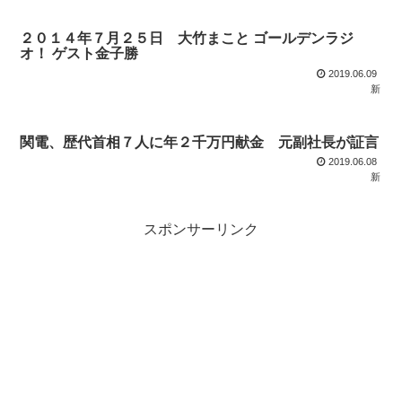
２０１４年７月２５日 大竹まこと ゴールデンラジ
オ！ ゲスト金子勝
2019.06.09
新
関電、歴代首相７人に年２千万円献金 元副社長が証言
2019.06.08
新
スポンサーリンク