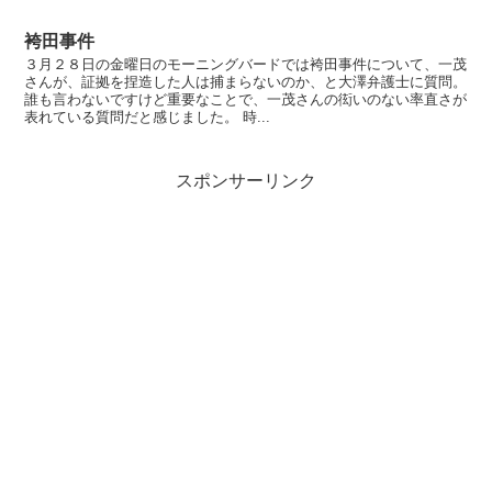
袴田事件
３月２８日の金曜日のモーニングバードでは袴田事件について、一茂
さんが、証拠を捏造した人は捕まらないのか、と大澤弁護士に質問。
誰も言わないですけど重要なことで、一茂さんの衒いのない率直さが
表れている質問だと感じました。 時...
スポンサーリンク