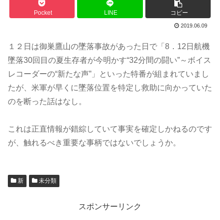
Pocket
LINE
コピー
2019.06.09
１２日は御巣鷹山の墜落事故があった日で「8．12日航機
墜落30回目の夏生存者が今明かす“32分間の闘い”～ボイス
レコーダーの“新たな声”」といった特番が組まれていまし
たが、米軍が早くに墜落位置を特定し救助に向かっていた
のを断った話はなし。
これは正直情報が錯綜していて事実を確定しかねるのです
が、触れるべき重要な事柄ではないでしょうか。
新
未分類
スポンサーリンク