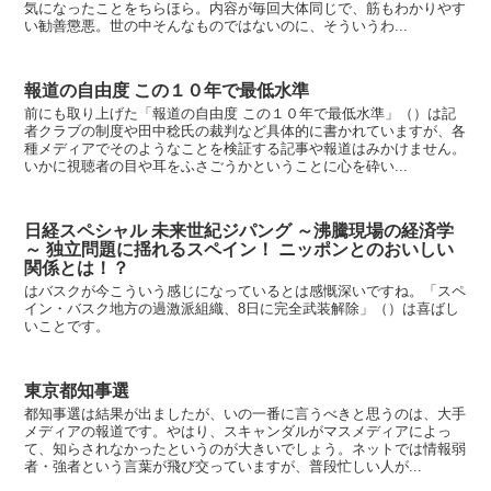
気になったことをちらほら。内容が毎回大体同じで、筋もわかりやす
い勧善懲悪。世の中そんなものではないのに、そういうわ...
報道の自由度 この１０年で最低水準
前にも取り上げた「報道の自由度 この１０年で最低水準」（）は記
者クラブの制度や田中稔氏の裁判など具体的に書かれていますが、各
種メディアでそのようなことを検証する記事や報道はみかけません。
いかに視聴者の目や耳をふさごうかということに心を砕い...
日経スペシャル 未来世紀ジパング ～沸騰現場の経済学
～ 独立問題に揺れるスペイン！ ニッポンとのおいしい
関係とは！？
はバスクが今こういう感じになっているとは感慨深いですね。「スペ
イン・バスク地方の過激派組織、8日に完全武装解除」（）は喜ばし
いことです。
東京都知事選
都知事選は結果が出ましたが、いの一番に言うべきと思うのは、大手
メディアの報道です。やはり、スキャンダルがマスメディアによっ
て、知らされなかったというのが大きいでしょう。ネットでは情報弱
者・強者という言葉が飛び交っていますが、普段忙しい人が...